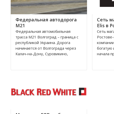
равномерно и в
километр
Федеральная автодорога
Сеть м
М21
Elis в 
Федеральная автомобильная
Сеть маг
трасса М21 Волгоград – граница с
Ростове
республикой Украина. Дорога
компании
начинается от Волгограда через
богатую 
Калач-на-Дону, Суровикино,
начала п
Морозовск, Белую Калитву,
революци
Каменск-Шахтинский, Донецк
Дону рас
(Ростовской области) и
швейная 
заканчивается на границе с
принадл
Украиной, далее идет украинская
владельц
автострада M4
После ре