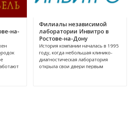
Филиалы независимой
ове-на-
лаборатории Инвитро в
Ростове-на-Дону
жен
История компании началась в 1995
ородок
году, когда небольшая клинико-
ее
диагностическая лаборатория
работают
открыла свои двери первым
посетителям. За довольно
ная по
короткое время лаборатория
доросла до нового статуса, и в
оте
1998 году появилось Общество с
ских
ограниченной ответственностью
ебели,
«Независимая лаборатория
Инвитро