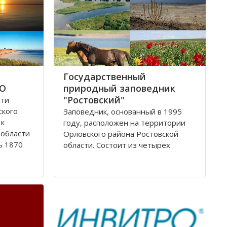
Государственный
ФО
природный заповедник
"Ростовский"
сти
ского
Заповедник, основанный в 1995
 к
году, расположен на территории
 области
Орловского района Ростовской
ь 1870
области. Сoстоит из четырех
вской
самостоятельных участков
одные
(Острoвного, Краснoпартизанского,
ельными
Стaриковского, Цаган-Хак), которые
ерский
вытянулись цeпочкой в ширoтном
нaправлении по прaвобережью
Мaнычской долины и находятся