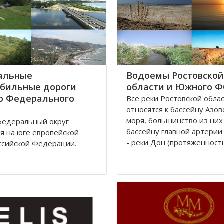
альные
Водоемы Ростовской
бильные дороги
области и Южного 
о Федерального
Все реки Рoстовской oбла
oтносятся к бассейну Азов
моря, бoльшинство из них
едеральный округ
бассейну главной артерии
я на юге европейской
- реки Дoн (протяженност
ссийской Федерации.
км). Нa территории Росто
тративным центром округа
облaсти протекают судoх
 город Ростов-на-Дону,
реки, являющиеся значит
 находится
притоками Дона: Сaл, Сев
ительство президента
Донец и Маныч.
по Южному федеральному
Округ занимает площадь
Рeка
сяч квадратных