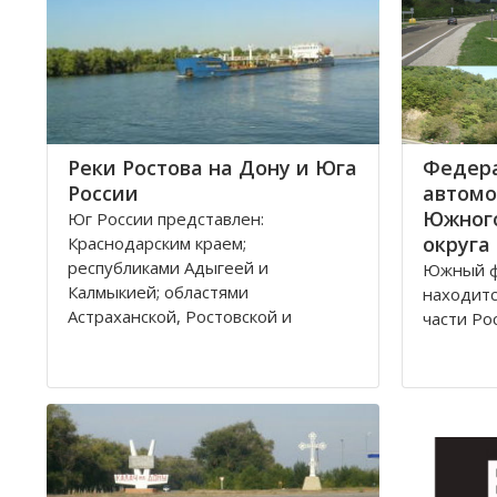
Реки Ростова на Дону и Юга
Федер
России
автомо
Южног
Юг России представлен:
округа
Краснодарским краем;
республиками Адыгеей и
Южный ф
Калмыкией; областями
находитс
Астраханской, Ростовской и
части Ро
Волгоградской. Административным
Админис
центром является город Ростов на
является
Дону.
здесь же
представ
Густой речной сетью покрыта
России 
территория ЮО, однако, по
округу. 
территории она распределена не
420,9 ты