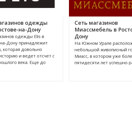
ов, что
агазинов одежды
Сеть магазинов
Ростове-на-Дону
Миассмебель в Рост
Дону
азинов одежды Elis в
-на-Дону принадлежит
На Южном Урале располо
, которая довольно
небольшой живописный г
историю и ведет отсчет с
Миасс, в котором уже бол
рошлого века. Еще до
пятидесяти лет успешно 
и в городе Ростове-на-
мебельная фабрика, на
полагалась большая
сегодняшний день извест
фабрика «Стелла»,
всей России. Компания
ежавшая частному
Миассмебель в своей раб
у.
придерживается классиче
традиций производства м
волюции 1917 года
заложенных еще