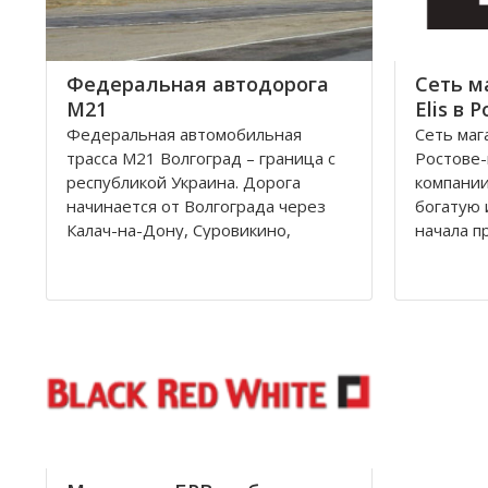
равномерно и в
километр
Федеральная автодорога
Сеть м
М21
Elis в 
Федеральная автомобильная
Сеть маг
трасса М21 Волгоград – граница с
Ростове
республикой Украина. Дорога
компании
начинается от Волгограда через
богатую 
Калач-на-Дону, Суровикино,
начала п
Морозовск, Белую Калитву,
революци
Каменск-Шахтинский, Донецк
Дону рас
(Ростовской области) и
швейная 
заканчивается на границе с
принадл
Украиной, далее идет украинская
владельц
автострада M4
После ре