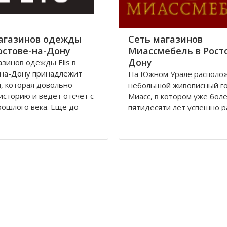
ов, что
агазинов одежды
Сеть магазинов
Ростове-на-Дону
Миассмебель в Рост
Дону
азинов одежды Elis в
-на-Дону принадлежит
На Южном Урале располо
, которая довольно
небольшой живописный г
историю и ведет отсчет с
Миасс, в котором уже бол
рошлого века. Еще до
пятидесяти лет успешно 
и в городе Ростове-на-
мебельная фабрика, на
полагалась большая
сегодняшний день извест
фабрика «Стелла»,
всей России. Компания
ежавшая частному
Миассмебель в своей раб
у.
придерживается классиче
традиций производства м
волюции 1917 года
заложенных еще