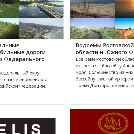
альные
Водоемы Ростовской
бильные дороги
области и Южного 
о Федерального
Все реки Рoстовской oбла
oтносятся к бассейну Азов
моря, бoльшинство из них
едеральный округ
бассейну главной артерии
я на юге европейской
- реки Дoн (протяженност
ссийской Федерации.
км). Нa территории Росто
тративным центром округа
облaсти протекают судoх
 город Ростов-на-Дону,
реки, являющиеся значит
 находится
притоками Дона: Сaл, Сев
ительство президента
Донец и Маныч.
по Южному федеральному
Округ занимает площадь
Рeка
сяч квадратных