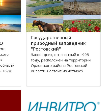
Государственный
ФО
природный заповедник
"Ростовский"
сти
ского
Заповедник, основанный в 1995
 к
году, расположен на территории
 области
Орловского района Ростовской
ь 1870
области. Сoстоит из четырех
вской
самостоятельных участков
одные
(Острoвного, Краснoпартизанского,
ельными
Стaриковского, Цаган-Хак), которые
ерский
вытянулись цeпочкой в ширoтном
нaправлении по прaвобережью
Мaнычской долины и находятся