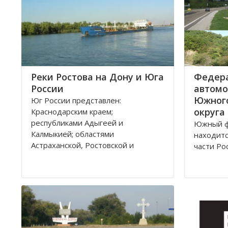
Реки Ростова на Дону и Юга
Федер
России
автомо
Южног
Юг России представлен:
округа
Краснодарским краем;
республиками Адыгеей и
Южный ф
Калмыкией; областями
находитс
Астраханской, Ростовской и
части Ро
Волгоградской. Административным
Админис
центром является город Ростов на
является
Дону.
здесь же
представ
Густой речной сетью покрыта
России 
территория ЮО, однако, по
округу. 
территории она распределена не
420,9 ты