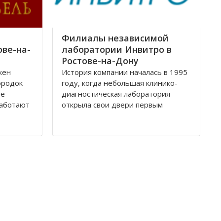
Филиалы независимой
ове-на-
лаборатории Инвитро в
Ростове-на-Дону
жен
История компании началась в 1995
ородок
году, когда небольшая клинико-
ее
диагностическая лаборатория
работают
открыла свои двери первым
посетителям. За довольно
ная по
короткое время лаборатория
доросла до нового статуса, и в
оте
1998 году появилось Общество с
ских
ограниченной ответственностью
ебели,
«Независимая лаборатория
Инвитро