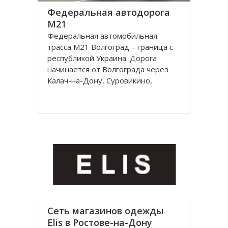
Федеральная автодорога
М21
Федеральная автомобильная
трасса М21 Волгоград – граница с
республикой Украина. Дорога
начинается от Волгограда через
Калач-на-Дону, Суровикино,
Морозовск, Белую Калитву,
Каменск-Шахтинский, Донецк
(Ростовской области) и
заканчивается на границе с
Украиной, далее идет украинская
автострада M4
Сеть магазинов одежды
Elis в Ростове-на-Дону