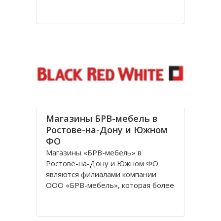
посетителям. За довольно
короткое время лаборатория
доросла до нового статуса, и в
1998 году появилось Общество с
ограниченной ответственностью
«Независимая лаборатория
Инвитро
Магазины БРВ-мебель в
Ростове-на-Дону и Южном
ФО
Магазины «БРВ-мебель» в
Ростове-на-Дону и Южном ФО
являются филиалами компании
ООО «БРВ-мебель», которая более
десяти лет представляет в России
Польскую фабрику по
производству высококачественной