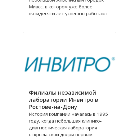
Миасс, в котором уже более
пятидесяти лет успешно работают
мебельная фабрика, на
сегодняшний день известная по
всей России. Компания
Миассмебель в своей работе
придерживается классических
традиций производства мебели,
заложенных еще
Филиалы независимой
лаборатории Инвитро в
Ростове-на-Дону
История компании началась в 1995
году, когда небольшая клинико-
диагностическая лаборатория
открыла свои двери первым