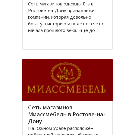
Сеть магазинов одежды Elis в
Ростове-на-Дону принадлежит
компании, которая довольно
богатую историю и ведет отсчет с
начала прошлого века. Еще до
революции в городе Ростове-на-
Дону располагалась большая
швейная фабрика «Стелла»,
принадлежавшая частному
владельцу.
После революции 1917 года
Сеть магазинов
Миассмебель в Ростове-на-
Дону
На Южном Урале расположен
небольшой живописный городок