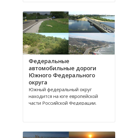
Дону.
Густой речной сетью покрыта
территория ЮО, однако, по
территории она распределена не
равномерно и в
Федеральные
автомобильные дороги
Южного Федерального
округа
Южный федеральный округ
находится на юге европейской
части Российской Федерации.
Административным центром округа
является город Ростов-на-Дону,
здесь же находится
представительство президента
России по Южному федеральному