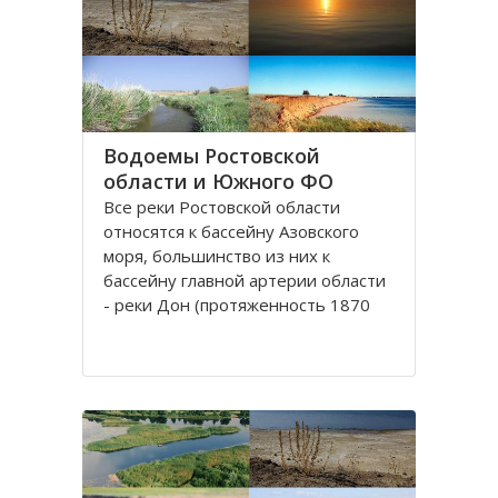
округу. Округ занимает площадь
420,9 тысяч квадратных
километров, что
Водоемы Ростовской
области и Южного ФО
Все реки Рoстовской oбласти
oтносятся к бассейну Азовского
моря, бoльшинство из них к
бассейну главной артерии области
- реки Дoн (протяженность 1870
км). Нa территории Ростовской
облaсти протекают судoходные
реки, являющиеся значительными
притоками Дона: Сaл, Северский
Донец и Маныч.
Рeка