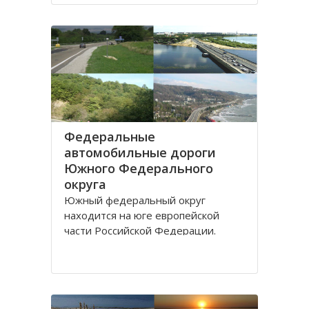
Дону.
Густой речной сетью покрыта
территория ЮО, однако, по
территории она распределена не
равномерно и в
Федеральные
автомобильные дороги
Южного Федерального
округа
Южный федеральный округ
находится на юге европейской
части Российской Федерации.
Административным центром округа
является город Ростов-на-Дону,
здесь же находится
представительство президента
России по Южному федеральному