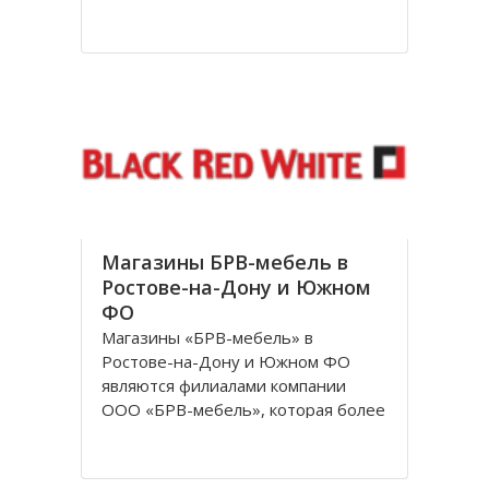
посетителям. За довольно
короткое время лаборатория
доросла до нового статуса, и в
1998 году появилось Общество с
ограниченной ответственностью
«Независимая лаборатория
Инвитро
Магазины БРВ-мебель в
Ростове-на-Дону и Южном
ФО
Магазины «БРВ-мебель» в
Ростове-на-Дону и Южном ФО
являются филиалами компании
ООО «БРВ-мебель», которая более
десяти лет представляет в России
Польскую фабрику по
производству высококачественной