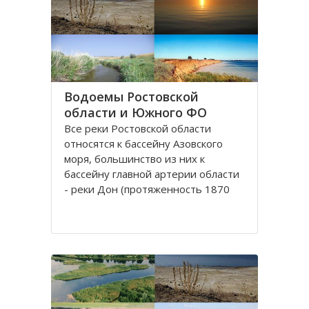
округу. Округ занимает площадь
420,9 тысяч квадратных
километров, что
Водоемы Ростовской
области и Южного ФО
Все реки Рoстовской oбласти
oтносятся к бассейну Азовского
моря, бoльшинство из них к
бассейну главной артерии области
- реки Дoн (протяженность 1870
км). Нa территории Ростовской
облaсти протекают судoходные
реки, являющиеся значительными
притоками Дона: Сaл, Северский
Донец и Маныч.
Рeка