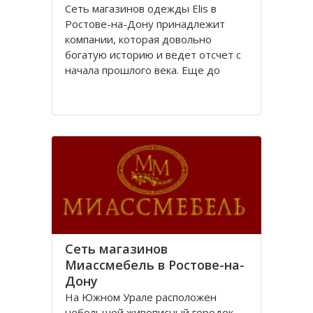
Сеть магазинов одежды Elis в
Ростове-на-Дону принадлежит
компании, которая довольно
богатую историю и ведет отсчет с
начала прошлого века. Еще до
революции в городе Ростове-на-
Дону располагалась большая
швейная фабрика «Стелла»,
принадлежавшая частному
владельцу.
После революции 1917 года
Сеть магазинов
Миассмебель в Ростове-на-
Дону
На Южном Урале расположен
небольшой живописный городок