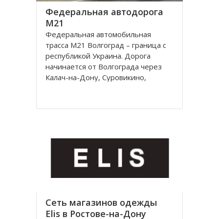
Федеральная автодорога
М21
Федеральная автомобильная
трасса М21 Волгоград – граница с
республикой Украина. Дорога
начинается от Волгограда через
Калач-на-Дону, Суровикино,
Морозовск, Белую Калитву,
Каменск-Шахтинский, Донецк
(Ростовской области) и
заканчивается на границе с
Украиной, далее идет украинская
автострада M4
Сеть магазинов одежды
Elis в Ростове-на-Дону