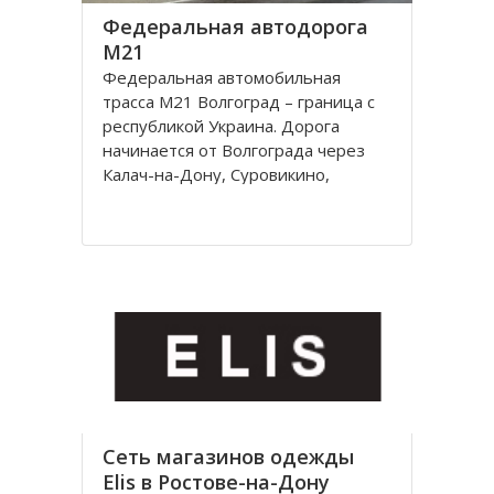
Федеральная автодорога
М21
Федеральная автомобильная
трасса М21 Волгоград – граница с
республикой Украина. Дорога
начинается от Волгограда через
Калач-на-Дону, Суровикино,
Морозовск, Белую Калитву,
Каменск-Шахтинский, Донецк
(Ростовской области) и
заканчивается на границе с
Украиной, далее идет украинская
автострада M4
Сеть магазинов одежды
Elis в Ростове-на-Дону