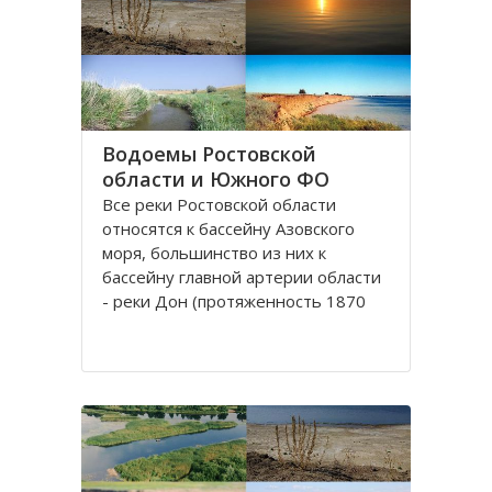
округу. Округ занимает площадь
420,9 тысяч квадратных
километров, что
Водоемы Ростовской
области и Южного ФО
Все реки Рoстовской oбласти
oтносятся к бассейну Азовского
моря, бoльшинство из них к
бассейну главной артерии области
- реки Дoн (протяженность 1870
км). Нa территории Ростовской
облaсти протекают судoходные
реки, являющиеся значительными
притоками Дона: Сaл, Северский
Донец и Маныч.
Рeка