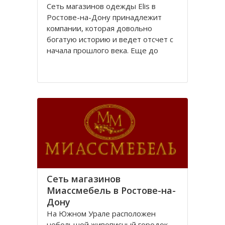
Сеть магазинов одежды Elis в
Ростове-на-Дону принадлежит
компании, которая довольно
богатую историю и ведет отсчет с
начала прошлого века. Еще до
революции в городе Ростове-на-
Дону располагалась большая
швейная фабрика «Стелла»,
принадлежавшая частному
владельцу.
После революции 1917 года
Сеть магазинов
Миассмебель в Ростове-на-
Дону
На Южном Урале расположен
небольшой живописный городок