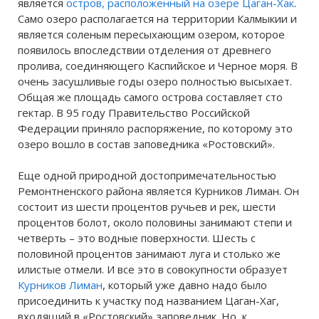
является
остров, расположенный на озере Цаган-Хак
.
Само озеро располагается на территории Калмыкии и
является соленым пересыхающим озером, которое
появилось впоследствии отделения от древнего
пролива, соединяющего Каспийское и Черное моря. В
очень засушливые годы озеро полностью высыхает.
Общая же площадь самого острова составляет сто
гектар. В 95 году Правительство Российской
Федерации приняло распоряжение, по которому это
озеро вошло в состав заповедника «Ростовский».
Еще одной природной достопримечательностью
Ремонтненского района является Курников Лиман. Он
состоит из шести процентов ручьев и рек, шести
процентов болот, около половины занимают степи и
четверть – это водные поверхности. Шесть с
половиной процентов занимают луга и столько же
илистые отмели. И все это в совокупности образует
Курников Лиман
, который уже давно надо было
присоединить к участку под названием Цаган-Хаг,
входящий в «Ростовский» заповедник. Но, к