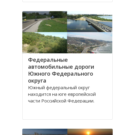
Дону.
Густой речной сетью покрыта
территория ЮО, однако, по
территории она распределена не
равномерно и в
Федеральные
автомобильные дороги
Южного Федерального
округа
Южный федеральный округ
находится на юге европейской
части Российской Федерации.
Административным центром округа
является город Ростов-на-Дону,
здесь же находится
представительство президента
России по Южному федеральному