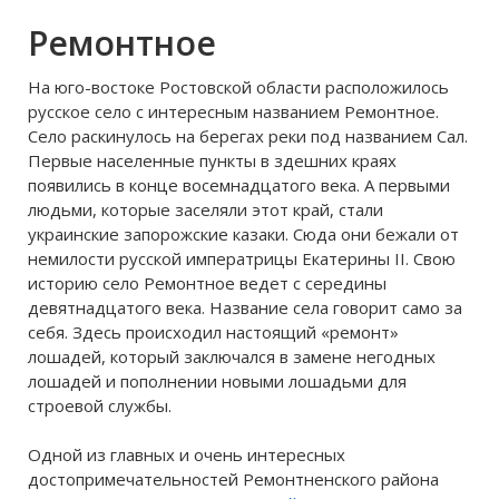
мебели “Black Red White”,
Ремонтное
известную во всем мире, являясь
ее генеральным дистрибьютором.
На юго-востоке Ростовской области расположилось
При
русское село с интересным названием Ремонтное.
Село раскинулось на берегах реки под названием Сал.
Первые населенные пункты в здешних краях
появились в конце восемнадцатого века. А первыми
людьми, которые заселяли этот край, стали
украинские запорожские казаки. Сюда они бежали от
немилости русской императрицы Екатерины ІІ. Свою
историю село Ремонтное ведет с середины
девятнадцатого века. Название села говорит само за
себя. Здесь происходил настоящий «ремонт»
лошадей, который заключался в замене негодных
лошадей и пополнении новыми лошадьми для
строевой службы.
Одной из главных и очень интересных
достопримечательностей Ремонтненского района