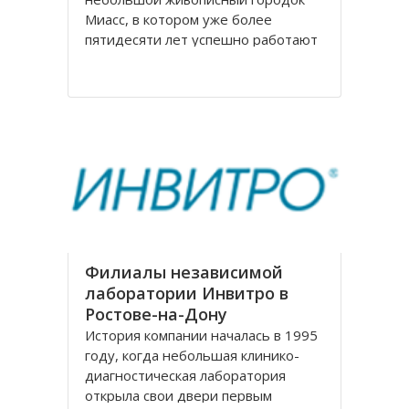
Миасс, в котором уже более
пятидесяти лет успешно работают
мебельная фабрика, на
сегодняшний день известная по
всей России. Компания
Миассмебель в своей работе
придерживается классических
традиций производства мебели,
заложенных еще
Филиалы независимой
лаборатории Инвитро в
Ростове-на-Дону
История компании началась в 1995
году, когда небольшая клинико-
диагностическая лаборатория
открыла свои двери первым