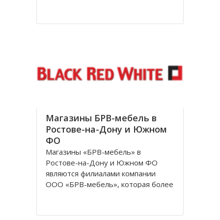
посетителям. За довольно
короткое время лаборатория
доросла до нового статуса, и в
1998 году появилось Общество с
ограниченной ответственностью
«Независимая лаборатория
Инвитро
Магазины БРВ-мебель в
Ростове-на-Дону и Южном
ФО
Магазины «БРВ-мебель» в
Ростове-на-Дону и Южном ФО
являются филиалами компании
ООО «БРВ-мебель», которая более
десяти лет представляет в России
Польскую фабрику по
производству высококачественной