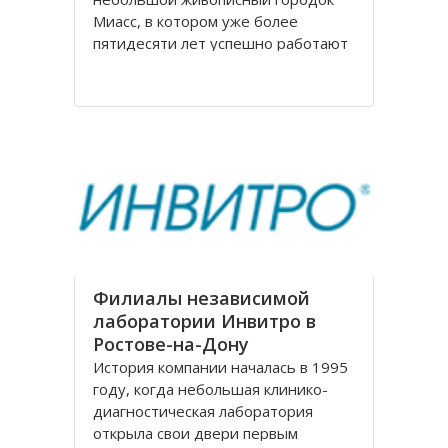
Миасс, в котором уже более
пятидесяти лет успешно работают
мебельная фабрика, на
сегодняшний день известная по
всей России. Компания
Миассмебель в своей работе
придерживается классических
традиций производства мебели,
заложенных еще
Филиалы независимой
лаборатории Инвитро в
Ростове-на-Дону
История компании началась в 1995
году, когда небольшая клинико-
диагностическая лаборатория
открыла свои двери первым