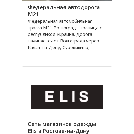
Федеральная автодорога
М21
Федеральная автомобильная
трасса М21 Волгоград – граница с
республикой Украина. Дорога
начинается от Волгограда через
Калач-на-Дону, Суровикино,
Морозовск, Белую Калитву,
Каменск-Шахтинский, Донецк
(Ростовской области) и
заканчивается на границе с
Украиной, далее идет украинская
автострада M4
Сеть магазинов одежды
Elis в Ростове-на-Дону