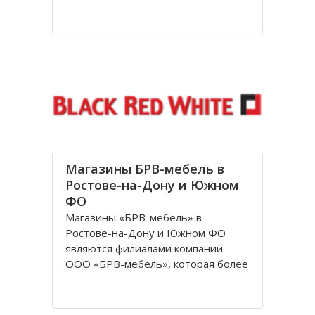
посетителям. За довольно
короткое время лаборатория
доросла до нового статуса, и в
1998 году появилось Общество с
ограниченной ответственностью
«Независимая лаборатория
Инвитро
Магазины БРВ-мебель в
Ростове-на-Дону и Южном
ФО
Магазины «БРВ-мебель» в
Ростове-на-Дону и Южном ФО
являются филиалами компании
ООО «БРВ-мебель», которая более
десяти лет представляет в России
Польскую фабрику по
производству высококачественной