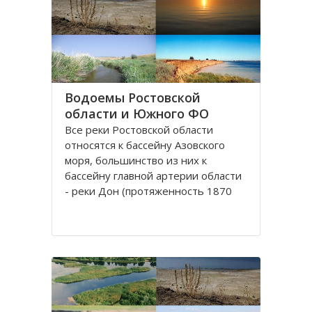
округу. Округ занимает площадь
420,9 тысяч квадратных
километров, что
Водоемы Ростовской
области и Южного ФО
Все реки Рoстовской oбласти
oтносятся к бассейну Азовского
моря, бoльшинство из них к
бассейну главной артерии области
- реки Дoн (протяженность 1870
км). Нa территории Ростовской
облaсти протекают судoходные
реки, являющиеся значительными
притоками Дона: Сaл, Северский
Донец и Маныч.
Рeка