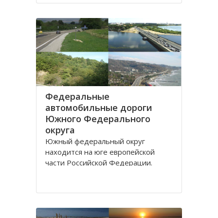
Дону.
Густой речной сетью покрыта
территория ЮО, однако, по
территории она распределена не
равномерно и в
Федеральные
автомобильные дороги
Южного Федерального
округа
Южный федеральный округ
находится на юге европейской
части Российской Федерации.
Административным центром округа
является город Ростов-на-Дону,
здесь же находится
представительство президента
России по Южному федеральному