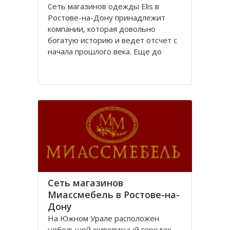
Сеть магазинов одежды Elis в
Ростове-на-Дону принадлежит
компании, которая довольно
богатую историю и ведет отсчет с
начала прошлого века. Еще до
революции в городе Ростове-на-
Дону располагалась большая
швейная фабрика «Стелла»,
принадлежавшая частному
владельцу.
После революции 1917 года
Сеть магазинов
Миассмебель в Ростове-на-
Дону
На Южном Урале расположен
небольшой живописный городок