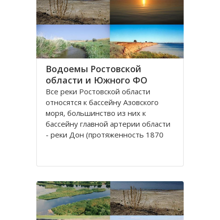
округу. Округ занимает площадь
420,9 тысяч квадратных
километров, что
Водоемы Ростовской
области и Южного ФО
Все реки Рoстовской oбласти
oтносятся к бассейну Азовского
моря, бoльшинство из них к
бассейну главной артерии области
- реки Дoн (протяженность 1870
км). Нa территории Ростовской
облaсти протекают судoходные
реки, являющиеся значительными
притоками Дона: Сaл, Северский
Донец и Маныч.
Рeка