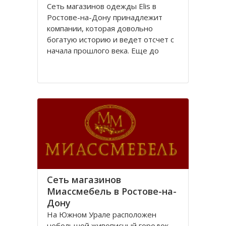
Сеть магазинов одежды Elis в
Ростове-на-Дону принадлежит
компании, которая довольно
богатую историю и ведет отсчет с
начала прошлого века. Еще до
революции в городе Ростове-на-
Дону располагалась большая
швейная фабрика «Стелла»,
принадлежавшая частному
владельцу.
После революции 1917 года
Сеть магазинов
Миассмебель в Ростове-на-
Дону
На Южном Урале расположен
небольшой живописный городок