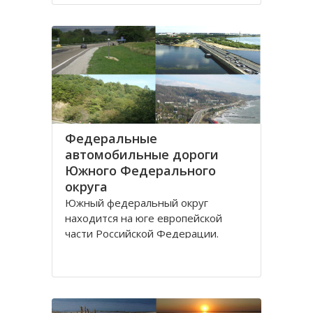
Дону.
Густой речной сетью покрыта
территория ЮО, однако, по
территории она распределена не
равномерно и в
Федеральные
автомобильные дороги
Южного Федерального
округа
Южный федеральный округ
находится на юге европейской
части Российской Федерации.
Административным центром округа
является город Ростов-на-Дону,
здесь же находится
представительство президента
России по Южному федеральному