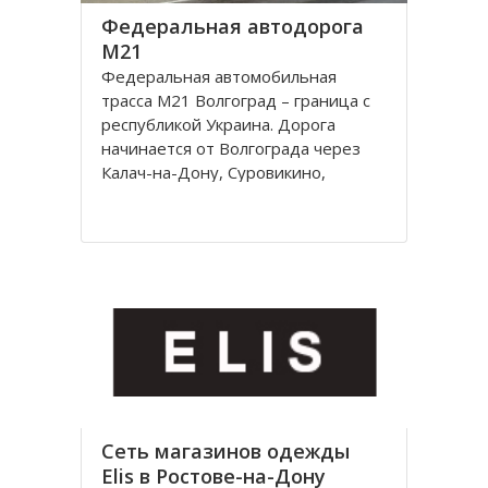
Федеральная автодорога
М21
Федеральная автомобильная
трасса М21 Волгоград – граница с
республикой Украина. Дорога
начинается от Волгограда через
Калач-на-Дону, Суровикино,
Морозовск, Белую Калитву,
Каменск-Шахтинский, Донецк
(Ростовской области) и
заканчивается на границе с
Украиной, далее идет украинская
автострада M4
Сеть магазинов одежды
Elis в Ростове-на-Дону