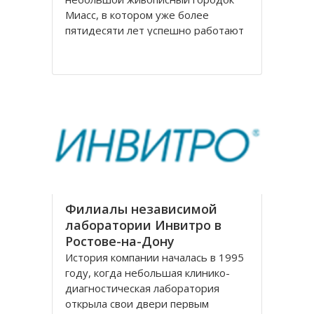
Миасс, в котором уже более
пятидесяти лет успешно работают
мебельная фабрика, на
сегодняшний день известная по
всей России. Компания
Миассмебель в своей работе
придерживается классических
традиций производства мебели,
заложенных еще
Филиалы независимой
лаборатории Инвитро в
Ростове-на-Дону
История компании началась в 1995
году, когда небольшая клинико-
диагностическая лаборатория
открыла свои двери первым