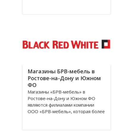
посетителям. За довольно
короткое время лаборатория
доросла до нового статуса, и в
1998 году появилось Общество с
ограниченной ответственностью
«Независимая лаборатория
Инвитро
Магазины БРВ-мебель в
Ростове-на-Дону и Южном
ФО
Магазины «БРВ-мебель» в
Ростове-на-Дону и Южном ФО
являются филиалами компании
ООО «БРВ-мебель», которая более
десяти лет представляет в России
Польскую фабрику по
производству высококачественной