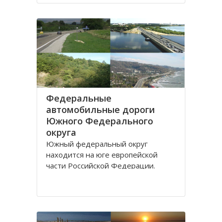
Дону.
Густой речной сетью покрыта
территория ЮО, однако, по
территории она распределена не
равномерно и в
Федеральные
автомобильные дороги
Южного Федерального
округа
Южный федеральный округ
находится на юге европейской
части Российской Федерации.
Административным центром округа
является город Ростов-на-Дону,
здесь же находится
представительство президента
России по Южному федеральному