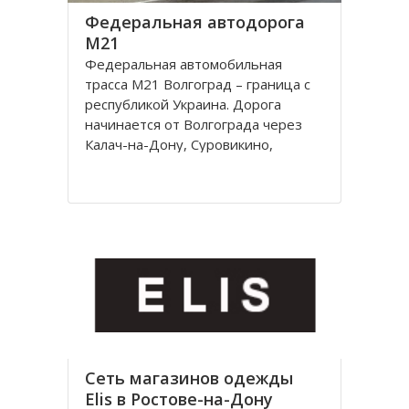
Федеральная автодорога
М21
Федеральная автомобильная
трасса М21 Волгоград – граница с
республикой Украина. Дорога
начинается от Волгограда через
Калач-на-Дону, Суровикино,
Морозовск, Белую Калитву,
Каменск-Шахтинский, Донецк
(Ростовской области) и
заканчивается на границе с
Украиной, далее идет украинская
автострада M4
Сеть магазинов одежды
Elis в Ростове-на-Дону