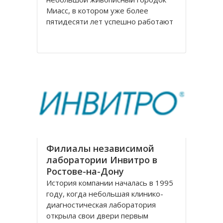
Миасс, в котором уже более
пятидесяти лет успешно работают
мебельная фабрика, на
сегодняшний день известная по
всей России. Компания
Миассмебель в своей работе
придерживается классических
традиций производства мебели,
заложенных еще
Филиалы независимой
лаборатории Инвитро в
Ростове-на-Дону
История компании началась в 1995
году, когда небольшая клинико-
диагностическая лаборатория
открыла свои двери первым