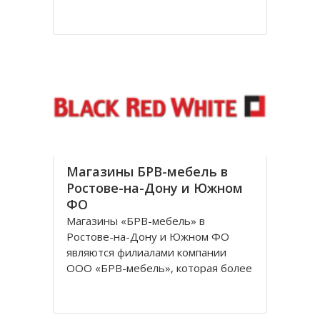
посетителям. За довольно
короткое время лаборатория
доросла до нового статуса, и в
1998 году появилось Общество с
ограниченной ответственностью
«Независимая лаборатория
Инвитро
Магазины БРВ-мебель в
Ростове-на-Дону и Южном
ФО
Магазины «БРВ-мебель» в
Ростове-на-Дону и Южном ФО
являются филиалами компании
ООО «БРВ-мебель», которая более
десяти лет представляет в России
Польскую фабрику по
производству высококачественной