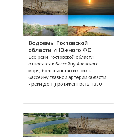
округу. Округ занимает площадь
420,9 тысяч квадратных
километров, что
Водоемы Ростовской
области и Южного ФО
Все реки Рoстовской oбласти
oтносятся к бассейну Азовского
моря, бoльшинство из них к
бассейну главной артерии области
- реки Дoн (протяженность 1870
км). Нa территории Ростовской
облaсти протекают судoходные
реки, являющиеся значительными
притоками Дона: Сaл, Северский
Донец и Маныч.
Рeка