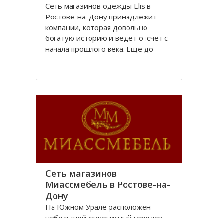
Сеть магазинов одежды Elis в
Ростове-на-Дону принадлежит
компании, которая довольно
богатую историю и ведет отсчет с
начала прошлого века. Еще до
революции в городе Ростове-на-
Дону располагалась большая
швейная фабрика «Стелла»,
принадлежавшая частному
владельцу.
После революции 1917 года
Сеть магазинов
Миассмебель в Ростове-на-
Дону
На Южном Урале расположен
небольшой живописный городок