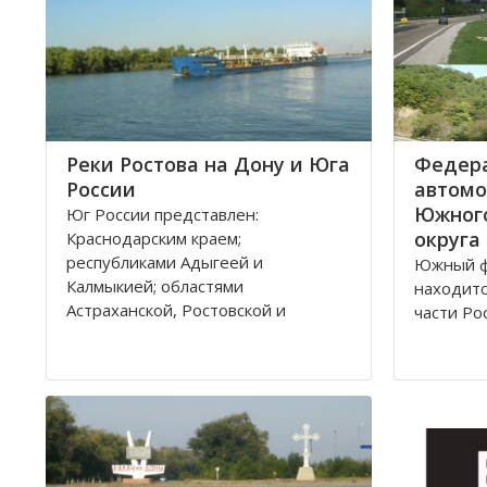
Реки Ростова на Дону и Юга
Федер
России
автомо
Южног
Юг России представлен:
округа
Краснодарским краем;
республиками Адыгеей и
Южный ф
Калмыкией; областями
находитс
Астраханской, Ростовской и
части Ро
Волгоградской. Административным
Админис
центром является город Ростов на
является
Дону.
здесь же
представ
Густой речной сетью покрыта
России 
территория ЮО, однако, по
округу. 
территории она распределена не
420,9 ты