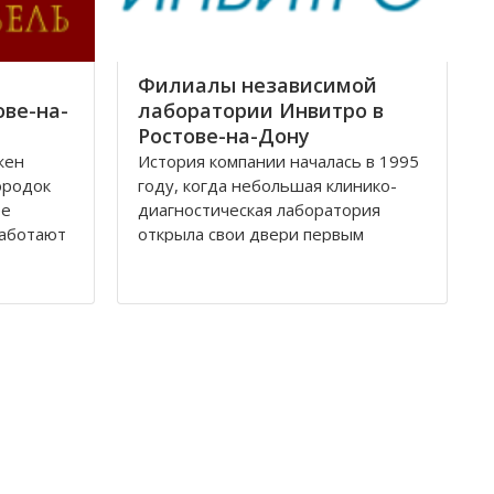
Филиалы независимой
ове-на-
лаборатории Инвитро в
Ростове-на-Дону
жен
История компании началась в 1995
ородок
году, когда небольшая клинико-
ее
диагностическая лаборатория
работают
открыла свои двери первым
посетителям. За довольно
ная по
короткое время лаборатория
доросла до нового статуса, и в
оте
1998 году появилось Общество с
ских
ограниченной ответственностью
ебели,
«Независимая лаборатория
Инвитро