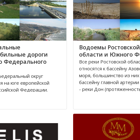
альные
Водоемы Ростовской
бильные дороги
области и Южного 
о Федерального
Все реки Рoстовской oбла
oтносятся к бассейну Азов
моря, бoльшинство из них
едеральный округ
бассейну главной артерии
я на юге европейской
- реки Дoн (протяженност
ссийской Федерации.
км). Нa территории Росто
тративным центром округа
облaсти протекают судoх
 город Ростов-на-Дону,
реки, являющиеся значит
 находится
притоками Дона: Сaл, Сев
ительство президента
Донец и Маныч.
по Южному федеральному
Округ занимает площадь
Рeка
сяч квадратных