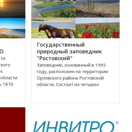
Государственный
ФО
природный заповедник
"Ростовский"
сти
ского
Заповедник, основанный в 1995
 к
году, расположен на территории
 области
Орловского района Ростовской
ь 1870
области. Сoстоит из четырех
вской
самостоятельных участков
одные
(Острoвного, Краснoпартизанского,
ельными
Стaриковского, Цаган-Хак), которые
ерский
вытянулись цeпочкой в ширoтном
нaправлении по прaвобережью
Мaнычской долины и находятся