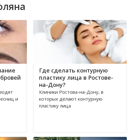
оляна
вание
Где сделать контурную
 бровей
пластику лица в Ростове-
на-Дону?
оводят
Клиники Ростова-на-Дону, в
есниц и
которых делают контурную
пластику лица