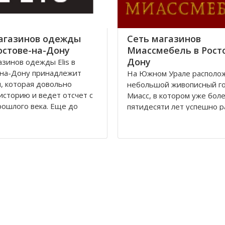
ов, что
агазинов одежды
Сеть магазинов
Ростове-на-Дону
Миассмебель в Рост
Дону
азинов одежды Elis в
-на-Дону принадлежит
На Южном Урале располо
, которая довольно
небольшой живописный г
историю и ведет отсчет с
Миасс, в котором уже бол
рошлого века. Еще до
пятидесяти лет успешно 
и в городе Ростове-на-
мебельная фабрика, на
полагалась большая
сегодняшний день извест
фабрика «Стелла»,
всей России. Компания
ежавшая частному
Миассмебель в своей раб
у.
придерживается классиче
традиций производства м
волюции 1917 года
заложенных еще