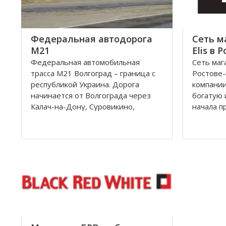
равномерно и в
километр
Федеральная автодорога
Сеть м
М21
Elis в 
Федеральная автомобильная
Сеть маг
трасса М21 Волгоград – граница с
Ростове
республикой Украина. Дорога
компании
начинается от Волгограда через
богатую 
Калач-на-Дону, Суровикино,
начала п
Морозовск, Белую Калитву,
революци
Каменск-Шахтинский, Донецк
Дону рас
(Ростовской области) и
швейная 
заканчивается на границе с
принадл
Украиной, далее идет украинская
владельц
автострада M4
После ре