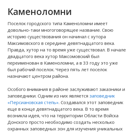
мебели “Black Red White”,
Каменоломни
известную во всем мире, являясь
ее генеральным дистрибьютором.
Поселок городского типа Каменоломни имеет
При
довольно-таки многоговорящее название. Свою
историю существования он начинал с хутора
Максимовского в середине девятнадцатого века.
Правда, хутор на то время уже существовал. В начале
двадцатого века хутор Максомовский был
переименован в Каменоломни, а в 33 году это уже
был рабочий поселок. Через пять лет поселок
назначают центром района.
Особого внимания в районе заслуживают заказники и
заповедники. Одним из них является
заповедник
«Персиановская степь»
. Создавался этот заповедник
еще в конце девятнадцатого века. В то время
возникла идея, что на территории Области Войска
Донского просто необходимо создать несколько
охранных заповедных зон для изучения уникальных