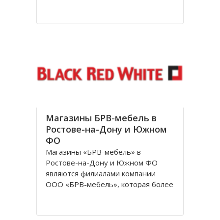
посетителям. За довольно
короткое время лаборатория
доросла до нового статуса, и в
1998 году появилось Общество с
ограниченной ответственностью
«Независимая лаборатория
Инвитро
Магазины БРВ-мебель в
Ростове-на-Дону и Южном
ФО
Магазины «БРВ-мебель» в
Ростове-на-Дону и Южном ФО
являются филиалами компании
ООО «БРВ-мебель», которая более
десяти лет представляет в России
Польскую фабрику по
производству высококачественной