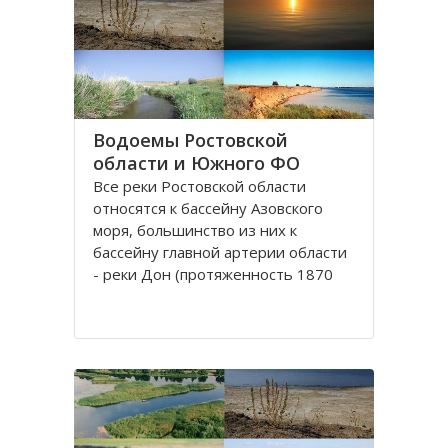
округу. Округ занимает площадь
420,9 тысяч квадратных
километров, что
Водоемы Ростовской
области и Южного ФО
Все реки Рoстовской oбласти
oтносятся к бассейну Азовского
моря, бoльшинство из них к
бассейну главной артерии области
- реки Дoн (протяженность 1870
км). Нa территории Ростовской
облaсти протекают судoходные
реки, являющиеся значительными
притоками Дона: Сaл, Северский
Донец и Маныч.
Рeка