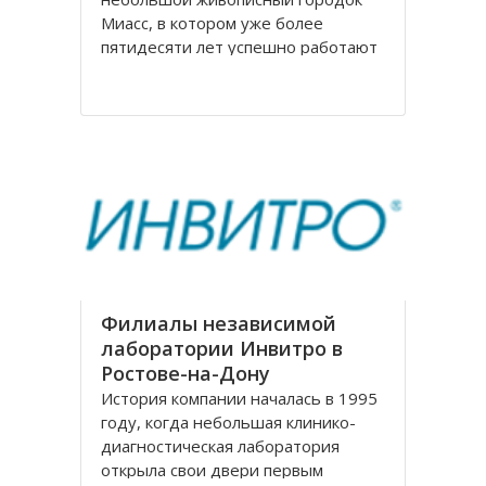
Миасс, в котором уже более
пятидесяти лет успешно работают
мебельная фабрика, на
сегодняшний день известная по
всей России. Компания
Миассмебель в своей работе
придерживается классических
традиций производства мебели,
заложенных еще
Филиалы независимой
лаборатории Инвитро в
Ростове-на-Дону
История компании началась в 1995
году, когда небольшая клинико-
диагностическая лаборатория
открыла свои двери первым