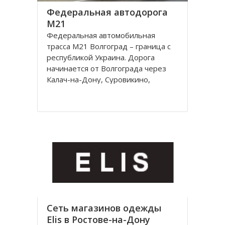
Федеральная автодорога
М21
Федеральная автомобильная
трасса М21 Волгоград – граница с
республикой Украина. Дорога
начинается от Волгограда через
Калач-на-Дону, Суровикино,
Морозовск, Белую Калитву,
Каменск-Шахтинский, Донецк
(Ростовской области) и
заканчивается на границе с
Украиной, далее идет украинская
автострада M4
Сеть магазинов одежды
Elis в Ростове-на-Дону