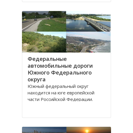
Дону.
Густой речной сетью покрыта
территория ЮО, однако, по
территории она распределена не
равномерно и в
Федеральные
автомобильные дороги
Южного Федерального
округа
Южный федеральный округ
находится на юге европейской
части Российской Федерации.
Административным центром округа
является город Ростов-на-Дону,
здесь же находится
представительство президента
России по Южному федеральному