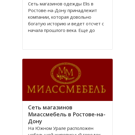
Сеть магазинов одежды Elis в
Ростове-на-Дону принадлежит
компании, которая довольно
богатую историю и ведет отсчет с
начала прошлого века. Еще до
революции в городе Ростове-на-
Дону располагалась большая
швейная фабрика «Стелла»,
принадлежавшая частному
владельцу.
После революции 1917 года
Сеть магазинов
Миассмебель в Ростове-на-
Дону
На Южном Урале расположен
небольшой живописный городок